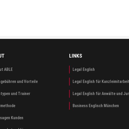
UT
LINKS
ut ABLE
Legal English
sgebühren und Vorteile
Legal English für Kanzleimitarbei
stypen und Trainer
Legal English für Anwälte und Ju
rmethode
Business Englisch München
 sagen Kunden