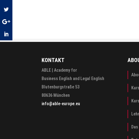
KONTAKT
ABO
ABLE | Academy for
Abo
Business English and Legal English
Blutenburgstraße 53
Kur
80636 München
Kur
info@able-europe.eu
Leh
Das