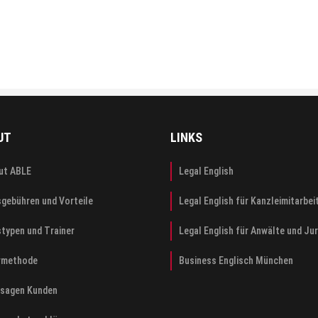
UT
LINKS
ut ABLE
Legal English
sgebühren und Vorteile
Legal English für Kanzleimitarbei
stypen und Trainer
Legal English für Anwälte und Ju
rmethode
Business Englisch München
 sagen Kunden