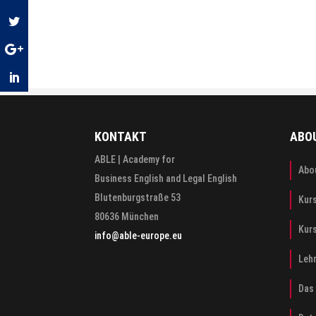
KONTAKT
ABO
ABLE | Academy for
Abo
Business English and Legal English
Blutenburgstraße 53
Kur
80636 München
Kur
info@able-europe.eu
Leh
Das