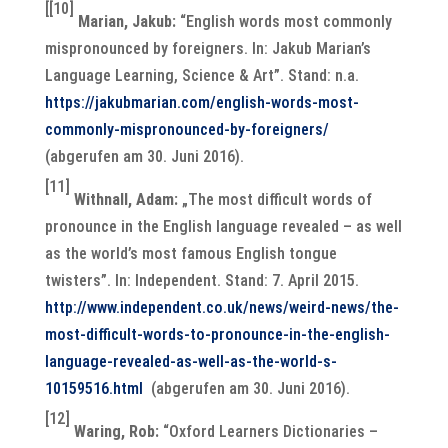
[[10]
Marian, Jakub:
“English words most commonly
mispronounced by foreigners. In: Jakub Marian’s
Language Learning, Science & Art”. Stand: n.a.
https://jakubmarian.com/english-words-most-
commonly-mispronounced-by-foreigners/
(abgerufen am 30. Juni 2016).
[11]
Withnall, Adam:
„The most difficult words of
pronounce in the English language revealed – as well
as the world’s most famous English tongue
twisters”. In: Independent. Stand: 7. April 2015.
http://www.independent.co.uk/news/weird-news/the-
most-difficult-words-to-pronounce-in-the-english-
language-revealed-as-well-as-the-world-s-
10159516.html
(abgerufen am 30. Juni 2016).
[12]
Waring, Rob:
“Oxford Learners Dictionaries –