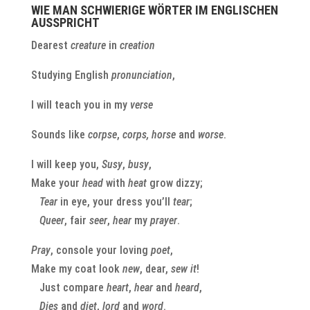
WIE MAN SCHWIERIGE WÖRTER IM ENGLISCHEN
AUSSPRICHT
Dearest
creature
in
creation
Studying English
pronunciation
,
I will teach you in my
verse
Sounds like
corpse
,
corps, horse
and
worse
.
I will keep you,
Susy
,
busy
,
Make your
head
with
heat
grow dizzy;
Tear
in eye, your dress you’ll
tear
;
Queer
, fair
seer
,
hear
my
prayer
.
Pray
, console your loving
poet
,
Make my coat look
new
, dear,
sew
it
!
Just compare
heart
,
hear
and
heard
,
Dies
and
diet
,
lord
and
word
.