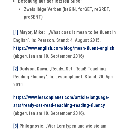
Betonung auf der letzten Silbe:
Zweisilbige Verben (beGIN, forGET, reGRET,
preSENT)
[1]
Mayor, Mike:
„What does it mean to be fluent in
English“. In: Pearson. Stand: 4. August 2015.
https://www.english.com/blog/mean-fluent-english
(abgerufen am 10. September 2016)
[2]
Dodson, Dawn
: „Ready…Set…Read! Teaching
Reading Fluency“. In: Lessonplanet. Stand: 20. April
2010.
https://www.lessonplanet.com/article/language-
arts/ready-set-read-teaching-reading-fluency
(abgerufen am 10. September 2016).
[3]
Philognosie
: „Vier Lerntypen und wie sie am