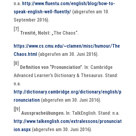
n.a.
http://www.fluentu.com/english/blog/how-to-
speak-english-well-fluently/
(abgerufen am 10.
September 2016).
[7]
Trenité, Nolst:
„The Chaos“.
https://www.cs.cmu.edu/~clamen/misc/humour/The
Chaos.html
(abgerufen am 30. Juni 2016).
[8]
Definition von “Pronunciation”
. In: Cambridge
Advanced Learner’s Dictionary & Thesaurus. Stand:
n.a.
http://dictionary.cambridge.org/dictionary/english/p
ronunciation
(abgerufen am 30. Juni 2016).
[[9]
Ausspracheübungen.
In: TalkEnglish. Stand: n.a.
http://www.talkenglish.com/extralessons/pronunciat
ion.aspx
(abgerufen am 30. Juni 2016).